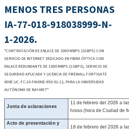
MENOS TRES PERSONAS
IA-77-018-918038999-N-
1-2026.
"CONTRATACIÓN DE ENLACE DE 2000 MBPS (2GBPS) CON
SERVICIO DE INTERNET DEDICADO EN FIBRA ÓPTICA CON
ENLACE REDUNDANTE DE 1000 MBPS (1GBPS), SERVICIO DE
SEGURIDAD APLICADA Y LICENCIA DE FIREWALL FORTIGATE
600E LIC. FC-10-F6H00E-950-02-12, PARA LA UNIVERSIDAD
AUTÓNOMA DE NAYARIT"
11 de
febrero
del
2026
a la
Junta de aclaraciones
horas
(hora de
Ciudad de M
Acto de presentación y
18 de
febrero
del
2026
a la