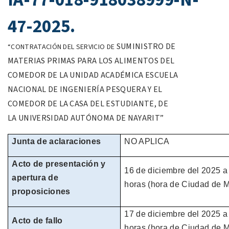
IA-77-018-918038999-N-
47-2025.
SUMINISTRO DE
“CONTRATACIÓN DEL SERVICIO DE
MATERIAS PRIMAS PARA
LOS ALIMENTOS DEL
COMEDOR DE LA
UNIDAD ACADÉMICA ESCUELA
NACIONAL
DE INGENIERÍA PESQUERA Y EL
COMEDOR
DE LA CASA DEL ESTUDIANTE, DE
LA
UNIVERSIDAD AUTÓNOMA DE NAYARIT”
Junta de aclaraciones
NO APLICA
Acto de presentación y
16 de
diciembre
del
2025
a
apertura de
horas
(hora de
Ciudad de M
proposiciones
17 de diciembre del
2025
a
Acto de fallo
horas
(hora de
Ciudad de M