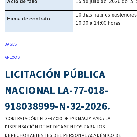
Acto de fallo
15 de julio del 2026
del
a l
10 días hábiles
posteriores
Firma de contrato
10:00 a 14:00 horas
BASES
ANEXOS
LICITACIÓN PÚBLICA
NACIONAL LA-77-018-
918038999-N-32-2026.
FARMACIA PARA LA
"CONTRATACIÓN DEL SERVICIO DE
DISPENSACIÓN DE
MEDICAMENTOS PARA LOS
DERECHOHABIENTES DEL PERSONAL
ACADÉMICO DE