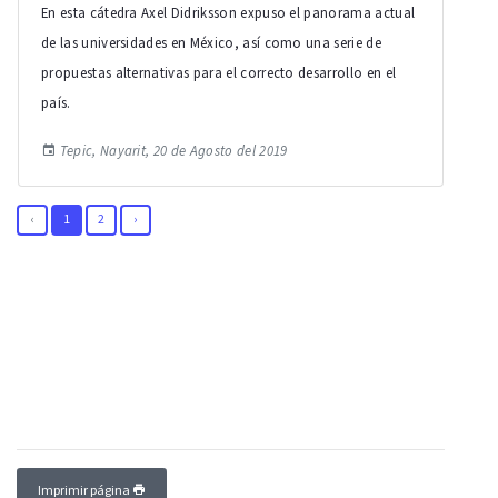
En esta cátedra Axel Didriksson expuso el panorama actual
de las universidades en México, así como una serie de
propuestas alternativas para el correcto desarrollo en el
país.
Tepic, Nayarit, 20 de Agosto del 2019
‹
1
2
›
Imprimir página