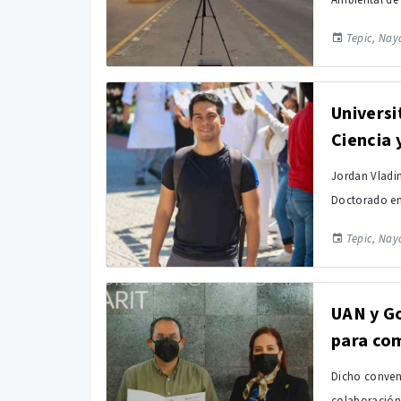
Ambiental de 
Tepic, Naya
Universi
Ciencia 
Jordan Vladim
Doctorado en 
Tepic, Naya
UAN y Go
para com
Dicho conveni