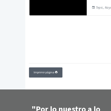
Tepic, Naya
Imprimir página
"Por lo nuestro a lo