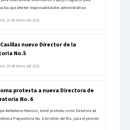
 para intercambiar información y apoyo logístico para
uctas que afecten responsabilidades administrativas
rit, 21 de Enero del 2022
Casillas nuevo Director de la
toria No.5
rit, 19 de Enero del 2022
toma protesta a nueva Directora de
ratoria No. 6
pe Ballesteros Reinoso, tomó protesta como Directora de
démica Preparatoria No. 6 de Ixtlán del Río, para el periodo