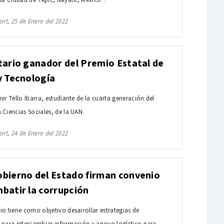
la Ciudad de Tepic, Nayarit, México”.
rit, 25 de Enero del 2022
tario ganador del Premio Estatal de
y Tecnología
ir Tello Ibarra, estudiante de la cuarta generación del
Ciencias Sociales, de la UAN.
rit, 24 de Enero del 2022
bierno del Estado firman convenio
batir la corrupción
o tiene como objetivo desarrollar estrategias de