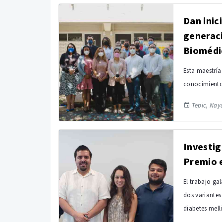
Dan inic
generaci
Biomédi
Esta maestría
conocimientos
Tepic, Naya
Investig
Premio e
El trabajo ga
dos variantes
diabetes melli