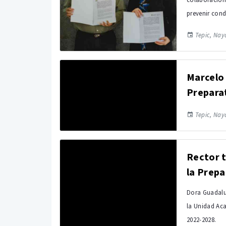
colaboración
prevenir cond
Tepic, Naya
Marcelo 
Prepara
Tepic, Naya
Rector 
la Prepa
Dora Guadalu
la Unidad Aca
2022-2028.