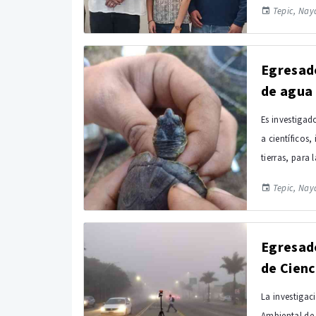
Tepic, Naya
Egresado
de agua 
Es investigad
a científicos
tierras, para 
Tepic, Naya
Egresado
de Cienc
La investigac