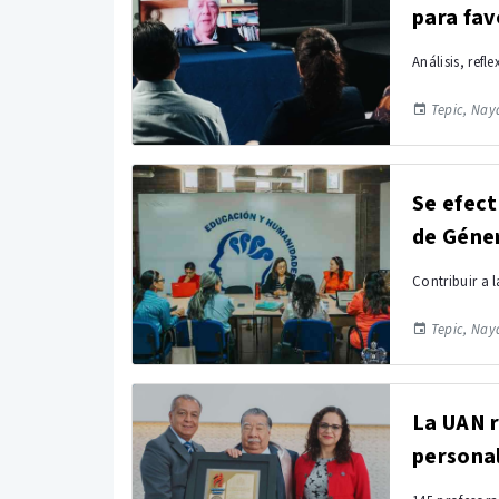
para fav
Análisis, ref
Tepic, Naya
Se efect
de Géne
Contribuir a 
Tepic, Naya
La UAN 
persona