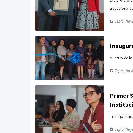
145 profesora
trayectoria a
Tepic, Naya
Inaugur
Muestra de la
Tepic, Naya
Primer S
Instituc
Trabajo articu
Tepic, Naya