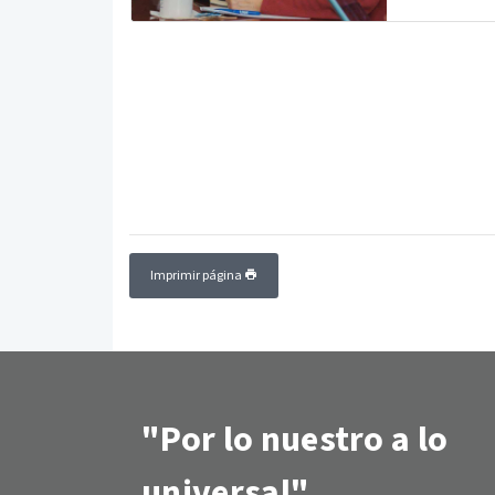
Imprimir página
"Por lo nuestro a lo
universal"