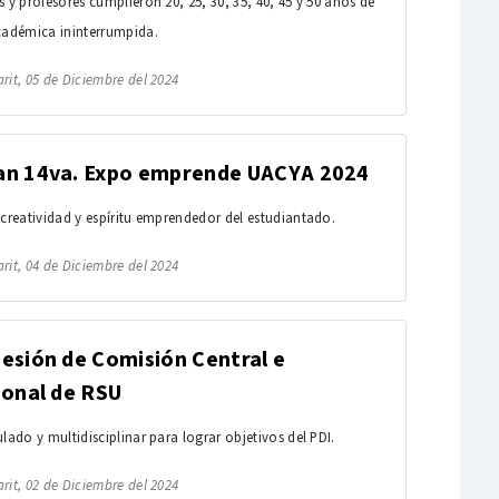
s y profesores cumplieron 20, 25, 30, 35, 40, 45 y 50 años de
cadémica ininterrumpida.
rit, 05 de Diciembre del 2024
an 14va. Expo emprende UACYA 2024
 creatividad y espíritu emprendedor del estudiantado.
rit, 04 de Diciembre del 2024
esión de Comisión Central e
ional de RSU
lado y multidisciplinar para lograr objetivos del PDI.
rit, 02 de Diciembre del 2024