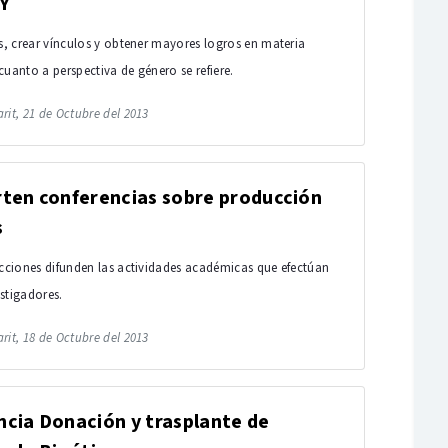
Y
es, crear vínculos y obtener mayores logros en materia
cuanto a perspectiva de género se refiere.
rit, 21 de Octubre del 2013
rten conferencias sobre producción
s
acciones difunden las actividades académicas que efectúan
stigadores.
rit, 18 de Octubre del 2013
cia Donación y trasplante de