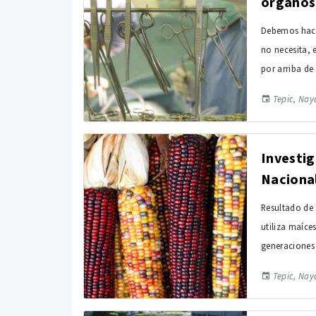
órganos 
Debemos hace
no necesita, 
por arriba de
Tepic, Naya
Investig
Naciona
Resultado de 
utiliza maíce
generaciones
Tepic, Naya