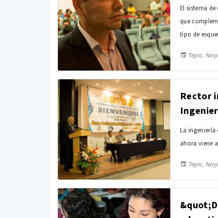
El sistema de
que complemen
tipo de esque
Tepic, Naya
Rector i
Ingenier
La ingeniería
ahora viene 
Tepic, Naya
&quot;De