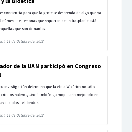
y la Bioética
r conciencia para que la gente se desprenda de algo que ya
el número de personas que requieren de un trasplante está
 aquellas que son donantes.
rit, 18 de Octubre del 2013
ador de la UAN participó en Congreso
l
su investigación determina que la etnia Wixárica no sólo
s criollos nativos, sino también germoplasma mejorado en
 avanzadas de híbridos.
rit, 18 de Octubre del 2013