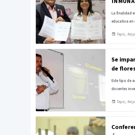
INMUNA
La finalidad 
educativa en 
Tepic, Naya
Se impa
de flore
Este tipo de 
docentes inve
Tepic, Naya
Conferen