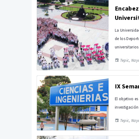
Encabez
Universi
La Universida
de los Deport
universitario
Tepic, Naya
IX Seman
El objetivo e
investigación 
Tepic, Naya