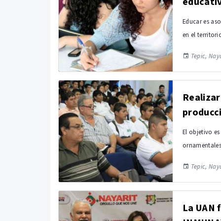
educati
Educar es aso
en el territor
Tepic, Naya
Realizar
producc
El objetivo e
ornamentales
Tepic, Naya
La UAN f