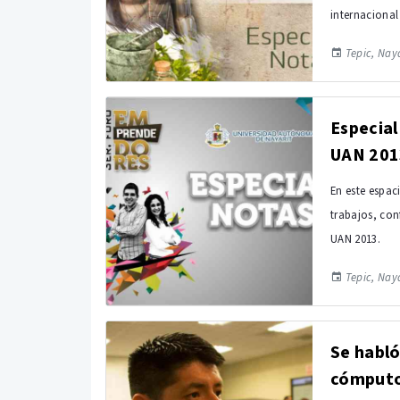
internacional
Tepic, Naya
Especia
UAN 201
En este espac
trabajos, con
UAN 2013.
Tepic, Naya
Se habló
cómput