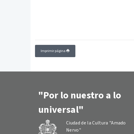
Imprimir página
"Por lo nuestro a lo
universal"
Ciudad de la Cultura "Amado
Nervo"