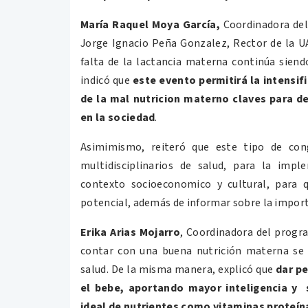
María Raquel Moya García,
Coordinadora del
Jorge Ignacio Peña Gonzalez, Rector de la UAN
falta de la lactancia materna continúa siend
indicó que
este evento permitirá la intensif
de la mal nutricion materno claves para d
en la sociedad
.
Asimimismo, reiteró que este tipo de con
multidisciplinarios de salud, para la imp
contexto socioeconomico y cultural, para 
potencial, además de informar sobre la import
Erika Arias Mojarro
, Coordinadora del progra
contar con una buena nutrición materna se 
salud. De la misma manera, explicó que
dar pe
el bebe, aportando mayor inteligencia y
ideal de nutrientes como vitaminas proteín