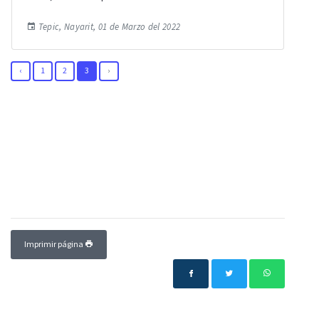
Tepic, Nayarit, 01 de Marzo del 2022
‹
1
2
3
›
Imprimir página