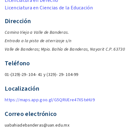
Licenciatura en Derecho
Licenciatura en Ciencias de la Educación
Dirección
Camino Viejo a Valle de Banderas.
Entrada a la pista de aterrizaje s/n
Valle de Banderas; Mpio. Bahía de Banderas, Nayarit
C.P. 63730
Teléfono
01-(329)-29- 104- 41 y (329)- 29- 104-99
Localización
https://maps.app.goo.gl/G5QRUEre47XStxHU9
Correo electrónico
uabahiadebanderas@uan.edu.mx