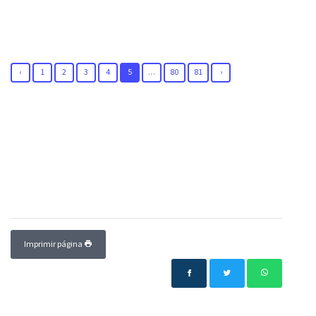
‹
1
2
3
4
5
...
80
81
›
Imprimir página